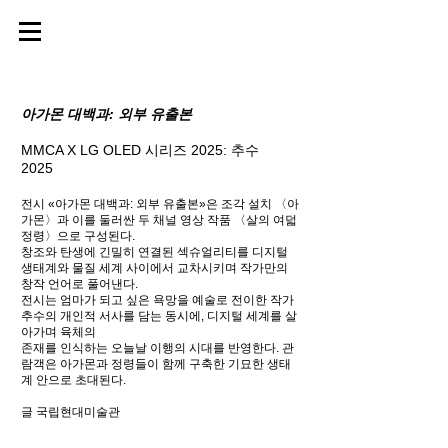
​아가몬 대백과: 외부 유출본
MMCA X LG OLED 시리즈 2025: 추수
2025
전시 «아가몬 대백과: 외부 유출본»은 조각 설치 〈아
가몬〉과 이를 둘러싼 두 채널 영상 작품 〈살의 여덟
정령〉으로 구성된다.
창조와 탄생에 긴밀히 연결된 섹슈얼리티를 디지털
생태계와 물질 세계 사이에서 교차시키며 작가만의
창작 언어로 풀어낸다.
전시는 엄마가 되고 싶은 욕망을 예술로 전이한 작가
추수의 개인적 서사를 담는 동시에, 디지털 세계를 살
아가며 육체의
존재를 인식하는 오늘날 이행의 시대를 반영한다. 관
람객은 아가몬과 정령들이 함께 구축한 기묘한 생태
계 안으로 초대된다.
​글 국립현대미술관