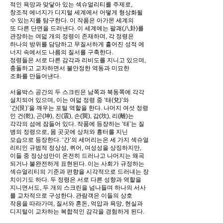
적인 욕망과 맞닿아 있는 섹슈얼리티를 주제로,
창조적 에너지가 디지털 세계에서 어떻게 형상화될
수 있는지를 탐구한다. 이 작품은 아가몬 세계의
또 다른 단면을 드러낸다. 이 세계에는 팔괘(八卦)를
관장하는 여덟 개의 정령이 존재하며, 각 정령은
하나의 방위를 담당하고 무질서하게 흩어진 성적 에
너지 속에서도 나름의 질서를 구축한다.
정령들은 서로 다른 감각과 리비도를 지니고 있으며,
충돌하고 교차하면서 불안정한 역동과 미묘한
조화를 만들어낸다.
서울박스 공간의 두 스크린은 남쪽과 북동쪽에 각각
설치되어 있으며, 이는 여덟 정령 중 ‘태(兌)’와
‘간(艮)’을 깨우는 포털 역할을 한다. 나머지 여섯 정령
인 건(乾), 곤(坤), 진(震), 손(巽), 감(坎), 리(離)는
각각의 섬에 잠들어 있다. 작품에 등장하는 ‘태’는 질
병의 정령으로, 몸 곳곳에 상처와 흉터를 지닌
모습으로 등장한다. ‘간’의 세머리는은 세 가지 섹슈얼
리티인 규범적 정상성, 퀴어, 여성성을 상징하지만,
이들 중 정상성만이 온전히 드러나고 나머지는 왜곡
되거나 불완전하게 표현된다. 이는 사회가 규정하는
섹슈얼리티의 기준과 편향을 시각적으로 드러내는 장
치이기도 하다. 두 정령은 서로 다른 성향과
역할을
지니면서도, 두 개의 스크린을 넘나들며 하나의 서사
를 교차적으로 구성한다. 관람객은 이들의
상호
작용을 따라가며, 질서와 혼돈, 억압과 욕망, 현실과
디지털이 교차하는 복합적인 감각을 경험하게 된다.