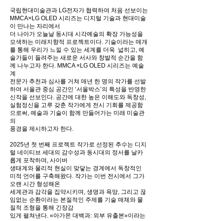
국립현대미술관과 LG전자가 협력하여 처음 선보이는
MMCA×LG OLED 시리즈는 디지털 기술과 현대미술
이 만나는 자리에서
더 나아가 오늘날 동시대 시각예술의 확장 가능성을
모색하는 미래지향적 프로젝트이다. 기술이라는 매개
를 통해 우리가
느낄 수 있는 세계를
더욱 넓히고, 예
술가들이 들려주는 새로운 서사와 창발적 순간을 함
께 나누고자 한다. MMCA ×LG OLED 시리즈는 예술
계
전문가 추천과 심사를 거쳐 매년 한 명의 작가를 선발
하여 서울관 중심 공간인 ‘서울박스’의 특성을 반영한
신작을 선보인다. 공간에 대한 높은
이해도와 독창성,
실험정신을 고루 갖춘 작가에게 전시 기회를 제공함
으로써, 예술과 기술이 함께 만들어가는 미래 미술관
의
풍경을
제시하고자 한다.
2025년 첫 번째 프로젝트 작가로 선정된 추수는 디지
털 네이티브 세대의 감수성과 동시대의 정서를 날카
롭게
포착하며,
사이버
생태계와 물리적 현실이 맞닿는 경계에서 독창적인
미적 언어를 구축해왔다. 작가는 이번 전시에서 그가
오랜 시간
형성해온
세계관과 감각을 집약시키며, 생명과 욕망, 그리고 끊
임없는 순환이라는 본질적인 주제를 기술 매체와 물
질적 조형을
통해
긴장감
있게
펼쳐낸다. «아가몬 대백과: 외부 유출본»이라는