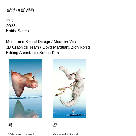
살의 여덟 정령
추수
2025-
Entity Series​​
Music and Sound Design / Maarten Vos
3D Graphics Team / Lloyd Marquart, Zion König
Editing Assistant / Sohee Kim
태
간
Video with Sound
Video with Sound