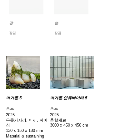
감
​손
잠김
잠김
아가몬 5
아가몬 인큐베이터 5
​추수
​추수
2025
2025
우뭇가사리, 이끼, 피어
혼합재료
싱
3000 x 450 x 450 cm
130 x 150 x 180 mm
Material & sustaining