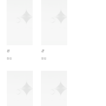
진
곤
잠김
잠김