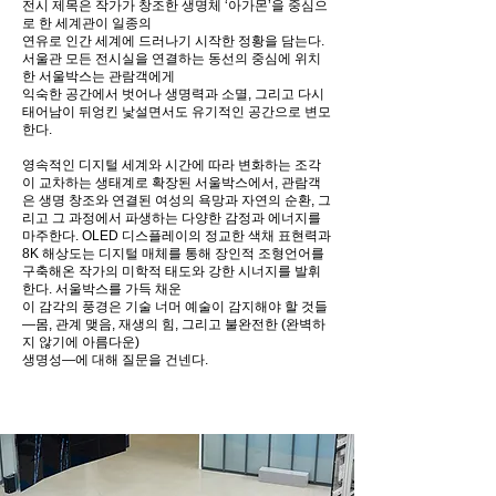
전시 제목은 작가가 창조한 생명체 ‘아가몬’을 중심으
로 한 세계관이 일종의
연유로
인간 세계에 드러나기 시작한 정황을 담는다.
서울관 모든 전시실을 연결하는 동선의 중심에 위치
한 서울박스는
관람객에게
익숙한
공
간에서 벗어나 생명력과 소멸, 그리고 다시
태어남이 뒤엉킨 낯설면서도 유기적인 공간으로 변모
한다.
영속적인 디지털 세계와 시간에 따라 변화하는 조각
이 교차하는 생태계로 확장된 서울박스에서, 관람객
은 생명 창조와 연결된 여성의 욕망과 자연의 순환, 그
리고 그 과정에서 파생하는 다양한 감정과 에너지를
마주한다. OLED 디스플레이의 정교한 색채 표현력과
8K 해상도는 디지털 매체를 통해 장인적 조형언어를
구축해온 작가의 미학적 태도와 강한 시너지를 발휘
한다. 서울박스를 가득 채운
이 감각의 풍경은 기술 너머 예술이 감지해야 할 것들
—몸, 관계 맺음, 재생의 힘, 그리고 불완전한 (완벽하
지 않기에 아름다운)
생명성—에 대해 질문을 건넨다.