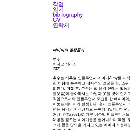
작업
일기
bibliography
CV
연락처
에이미의 멜랑콜리
추수
비디오 시리즈
2021
추수는 버추얼 인플루언서 에이미Aimy를 제작해달
한 체형에 순수하고 매력적인 얼굴을 한, 소위
밝힌다. 며칠 후, 추수는 팝 음악 씬에서 활
플랫폼)에 돌아와서는 가발과 옷을 벗어 던지고
직업으로서의 인플루언서 모습을 한 에이미와
어놓는 에이미가 탄생한다. 현재 인플루언서 
넘는 음악의 저작권자로 등록되어있다. 한 편
거나,
틴더
(2021)로 다른 버추얼 인플루언서
해방을 꿈꾸는 이야기들을 풀어나가며 독일, 
객과 활동 영역을 가지고 있는 에이미의 정체