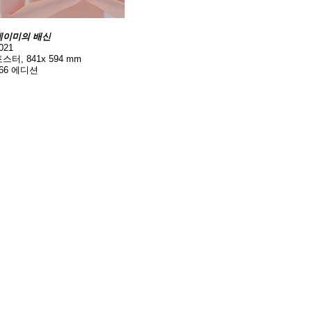
​에이미의 배신
021
스터, 841x 594 mm
666 에디션