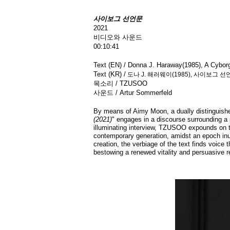
사이보그 선언문
2021
비디오와 사운드
00:10:41
Text (EN) / Donna J. Haraway(1985), A Cyborg
Text (KR) /
도나 J. 해러웨이(1985), 사이보그 선
목소리
/ TZUSOO
사운드
/ Artur Sommerfeld
By means of Aimy Moon, a dually distinguished v
(2021)
" engages in a discourse surrounding a
illuminating interview, TZUSOO expounds on th
contemporary generation, amidst an epoch inund
creation, the verbiage of the text finds voic
bestowing a renewed vitality and persuasive r