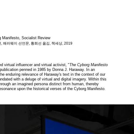
 Manifesto, Socialist Review
언, 해러웨이 선언문, 황희선 옮김, 책세상, 2019
irtual influencer and virtual activist, "
The Cyborg Manifesto
 publication penned in 1985 by Donna J. Haraway. In an
e enduring relevance of Haraway's text in the context of our
ated with a deluge of virtual and digital imagery. Within this
e through an imagined persona distinct from human, thereby
esonance upon the historical verses of the Cyborg Manifesto.